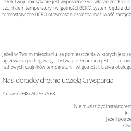
Jeżeli Twoje mieszkanie jest wyposażone we własne źródło c
czujnikiem temperatury i wilgotności BERO, system będzie dzia
termostatyczne BERO otrzymasz niezależną możliwość zarządz
Jeżeli w Twoim mieszkaniu są pomieszczenia w których jest 
ogrzewania podłogowego. Listwa przeznaczona jest do sterowa
radiowych czujników temperatury i wilgotności. Listwa obsługu
Nasi doradcy chętnie udzielą Ci wsparcia
Zadzwoń (+48) 24 253 76 63
Nie musisz być instalatore
Je
Jeżeli potr
Zaws